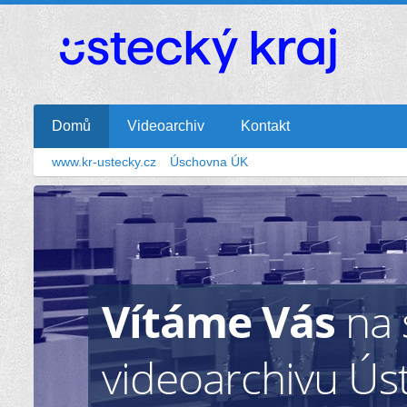
Domů
Videoarchiv
Kontakt
www.kr-ustecky.cz
Úschovna ÚK
VII. volební období
VI. volební období
V. volební období
IV. volební období
Vítáme Vás
na 
videoarchivu Ús