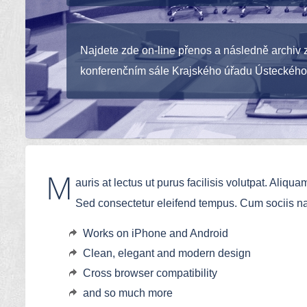
Najdete zde on-line přenos a následně archiv z
konferenčním sále Krajského úřadu Ústeckého 
M
auris at lectus ut purus facilisis volutpat. Aliqu
Sed consectetur eleifend tempus. Cum sociis n
Works on iPhone and Android
Clean, elegant and modern design
Cross browser compatibility
and so much more