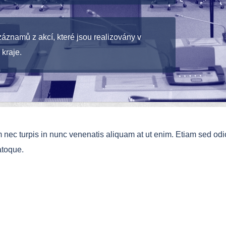
áznamů z akcí, které jsou realizovány v
kraje.
am nec turpis in nunc venenatis aliquam at ut enim. Etiam sed odio
atoque.