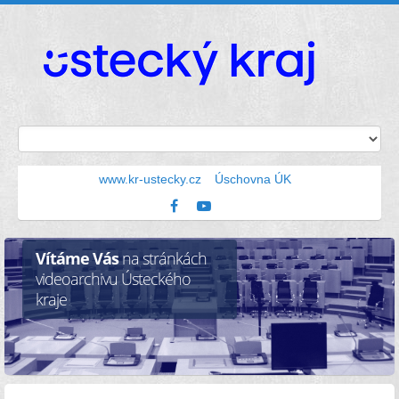
www.kr-ustecky.cz
Úschovna ÚK
Vítáme Vás
na stránkách
videoarchivu Ústeckého
kraje