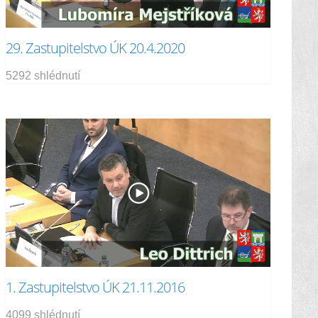
29. Zastupitelstvo ÚK 20.4.2020
5292 shlédnutí
1. Zastupitelstvo ÚK 21.11.2016
4099 shlédnutí