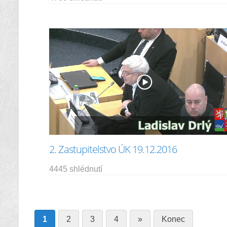
2. Zastupitelstvo ÚK 19.12.2016
4445 shlédnutí
1
2
3
4
»
Konec