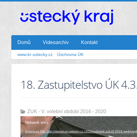
Domů
Videoarchiv
Kontakt
www.kr-ustecky.cz
Úschovna ÚK
VII. volební období
VI. volební období
V. volební období
18. Zastupitelstvo ÚK 4.
IV. volební období
ZUK - V. volební období 2016 - 2020